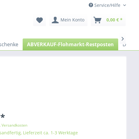
Service/Hilfe
Mein Konto
0,00 € *

schenke
ABVERKAUF-Flohmarkt-Restposten
Diora
 *
l. Versandkosten
sandfertig, Lieferzeit ca. 1-3 Werktage