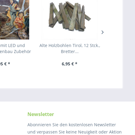
 mit LED und
Alte Holzbohlen Tirol, 12 Stck.,
Brunnen T
penbau Zubehör
Bretter...
coloriert 
95 € *
6,95 € *
8,
Newsletter
Abonnieren Sie den kostenlosen Newsletter
und verpassen Sie keine Neuigkeit oder Aktion