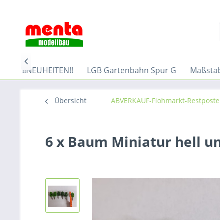

en
!!NEUHEITEN!!
LGB Gartenbahn Spur G
Maßstab
Übersicht
ABVERKAUF-Flohmarkt-Restpost
6 x Baum Miniatur hell u