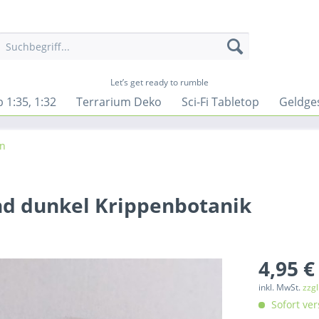
Let’s get ready to rumble
 1:35, 1:32
Terrarium Deko
Sci-Fi Tabletop
Geldge
en
nd dunkel Krippenbotanik
4,95 €
inkl. MwSt.
zzg
Sofort ver