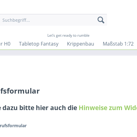
Let’s get ready to rumble
ur H0
Tabletop Fantasy
Krippenbau
Maßstab 1:72
fsformular
 dazu bitte hier auch die
Hinweise zum Wid
rufsformular