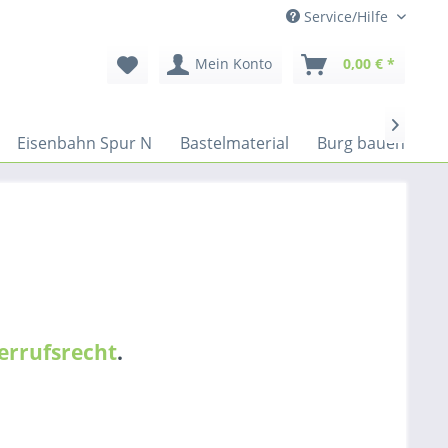
Service/Hilfe
Mein Konto
0,00 € *

Eisenbahn Spur N
Bastelmaterial
Burg bauen
!
errufsrecht
.