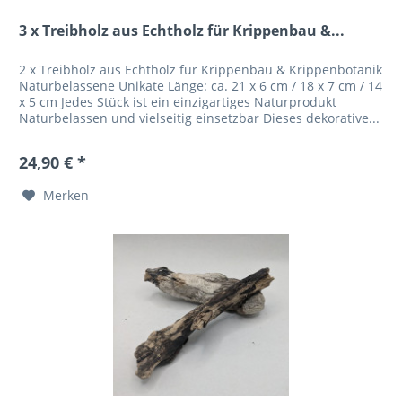
3 x Treibholz aus Echtholz für Krippenbau &...
2 x Treibholz aus Echtholz für Krippenbau & Krippenbotanik
Naturbelassene Unikate Länge: ca. 21 x 6 cm / 18 x 7 cm / 14
x 5 cm Jedes Stück ist ein einzigartiges Naturprodukt
Naturbelassen und vielseitig einsetzbar Dieses dekorative...
24,90 € *
Merken