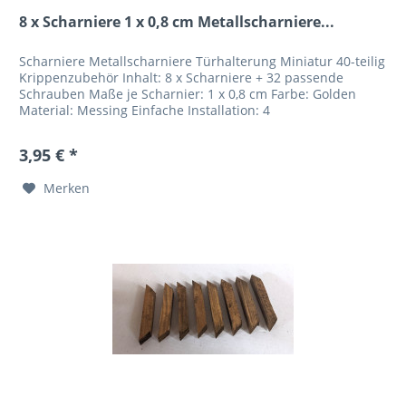
8 x Scharniere 1 x 0,8 cm Metallscharniere...
Scharniere Metallscharniere Türhalterung Miniatur 40-teilig
Krippenzubehör Inhalt: 8 x Scharniere + 32 passende
Schrauben Maße je Scharnier: 1 x 0,8 cm Farbe: Golden
Material: Messing Einfache Installation: 4
Befestigungslöcher an jedem...
3,95 € *
Merken