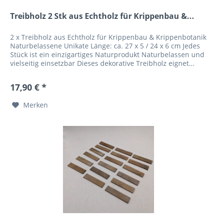
Treibholz 2 Stk aus Echtholz für Krippenbau &...
2 x Treibholz aus Echtholz für Krippenbau & Krippenbotanik
Naturbelassene Unikate Länge: ca. 27 x 5 / 24 x 6 cm Jedes
Stück ist ein einzigartiges Naturprodukt Naturbelassen und
vielseitig einsetzbar Dieses dekorative Treibholz eignet...
17,90 € *
Merken