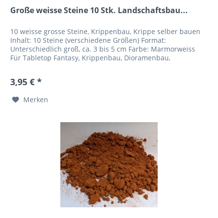
Große weisse Steine 10 Stk. Landschaftsbau...
10 weisse grosse Steine, Krippenbau, Krippe selber bauen
Inhalt: 10 Steine (verschiedene Größen) Format:
Unterschiedlich groß, ca. 3 bis 5 cm Farbe: Marmorweiss
Für Tabletop Fantasy, Krippenbau, Dioramenbau,
Landschaftsbau,...
3,95 € *
Merken