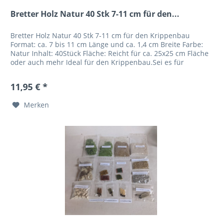
Bretter Holz Natur 40 Stk 7-11 cm für den...
Bretter Holz Natur 40 Stk 7-11 cm für den Krippenbau
Format: ca. 7 bis 11 cm Länge und ca. 1,4 cm Breite Farbe:
Natur Inhalt: 40Stück Fläche: Reicht für ca. 25x25 cm Fläche
oder auch mehr Ideal für den Krippenbau.Sei es für
Fußboden,...
11,95 € *
Merken