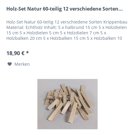
Holz-Set Natur 60-teilig 12 verschiedene Sorten...
Holz-Set Natur 60-teilig 12 verschiedene Sorten Krippenbau
Material: Echtholz Inhalt: 5 x halbrund 15 cm 5 x Holzdielen
15 cm 5 x Holzdielen 5 cm 5 x Holzdielen 7 cm 5 x
Holzbalken 20 cm 5 x Holzbalken 15 cm 5 x Holzbalken 10
cm 5 x...
18,90 € *
Merken