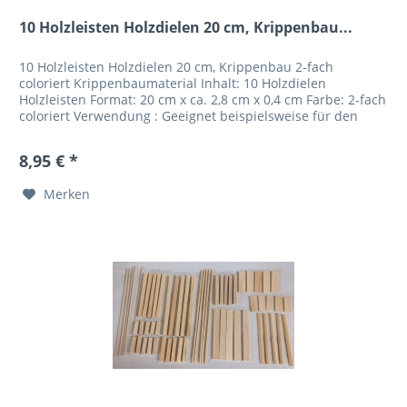
10 Holzleisten Holzdielen 20 cm, Krippenbau...
10 Holzleisten Holzdielen 20 cm, Krippenbau 2-fach
coloriert Krippenbaumaterial Inhalt: 10 Holzdielen
Holzleisten Format: 20 cm x ca. 2,8 cm x 0,4 cm Farbe: 2-fach
coloriert Verwendung : Geeignet beispielsweise für den
Krippenbau,...
8,95 € *
Merken