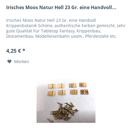
Irisches Moos Natur Hell 23 Gr. eine Handvoll...
Irisches Moos Natur Hell 23 Gr. eine Handvoll
Krippenbotanik Schöne, authentische Farben gemischt, sehr
gute Qualität Für Tabletop Fantasy, Krippenbau,
Dioramenbau, Modelleisenbahn uvam., Pferdeställe etc.
Erst die kleinen Details geben...
4,25 € *
Merken