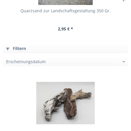
Quarzsand zur Landschaftsgestaltung 350 Gr.
2,95 € *
Filtern