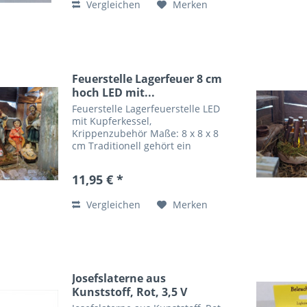
Vergleichen
Merken
Feuerstelle Lagerfeuer 8 cm
hoch LED mit...
Feuerstelle Lagerfeuerstelle LED
mit Kupferkessel,
Krippenzubehör Maße: 8 x 8 x 8
cm Traditionell gehört ein
Lagerfeuer zu jeder
alpenländischen oder
11,95 € *
orientalischen Krippe dazu. Es
diente zum Kochen, als
Vergleichen
Merken
Wärmequelle und zum Schutz
vor...
Josefslaterne aus
Kunststoff, Rot, 3,5 V