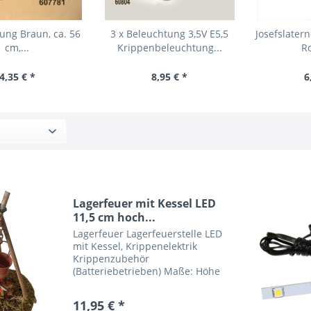
ung Braun, ca. 56
3 x Beleuchtung 3,5V E5,5
Josefslatern
cm,...
Krippenbeleuchtung...
Ro
4,35 € *
8,95 € *
6
Lagerfeuer mit Kessel LED
11,5 cm hoch...
Lagerfeuer Lagerfeuerstelle LED
mit Kessel, Krippenelektrik
Krippenzubehör
(Batteriebetrieben) Maße: Höhe
ca. 11,5 cm Traditionell gehört ein
Lagerfeuer zu jeder
11,95 € *
alpenländischen oder