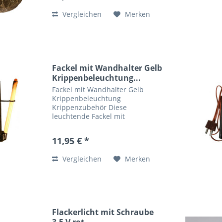
orientalischen Krippe dazu. Es
Vergleichen
Merken
diente zum Kochen, als...
Fackel mit Wandhalter Gelb
Krippenbeleuchtung...
Fackel mit Wandhalter Gelb
Krippenbeleuchtung
Krippenzubehör Diese
leuchtende Fackel mit
Wandhalter hat eine Gesamthöhe
von ca. 6,5 cm und wird Ihre
11,95 € *
Krippe detailgetreu in ein
wunderschönes Licht setzen.
Vergleichen
Merken
Diese Krippenbeleuchtung ist...
Flackerlicht mit Schraube