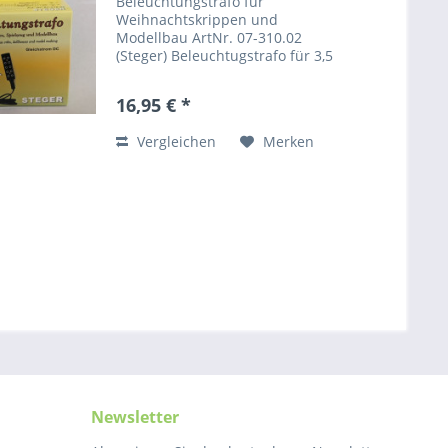
Beleuchtungstrafo für
Weihnachtskrippen und
Modellbau ArtNr. 07-310.02
(Steger) Beleuchtugstrafo für 3,5
-4,5V Lämpchen mit 5-poligem
Verteiler für Weihnachtskrippen
16,95 € *
Technische Hinweise: - Nur für
trockene Räume - PRI:100-240V,
Vergleichen
Merken
50-60Hz -...
Newsletter