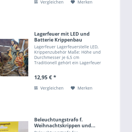
Vergleichen
Merken
bei uns im...
Lagerfeuer mit LED und
Batterie Krippenbau
Zubehör
Lagerfeuer Lagerfeuerstelle LED,
Krippenzubehör Maße: Höhe und
Durchmesser je 6,5 cm
Traditionell gehört ein Lagerfeuer
zu jeder traditionellen,
alpenländischen oder
12,95 € *
orientalischen Krippe dazu. Es
diente zum Kochen, als
Vergleichen
Merken
Wäremquelle und...
Beleuchtungstrafo f.
Weihnachtskrippen und...