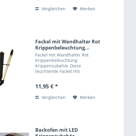
helle Licht bringt Ihre...
Vergleichen
Merken
Fackel mit Wandhalter Rot
Krippenbeleuchtung...
Fackel mit Wandhalter Rot
Krippenbeleuchtung
Krippenzubehör Diese
leuchtende Fackel mit
Wandhalter hat eine Gesamthöhe
von ca. 6,5 cm und wird Ihre
11,95 € *
Krippe detailgetreu in ein
wunderschönes Licht setzen.
Vergleichen
Merken
Diese Krippenbeleuchtung ist...
Backofen mit LED