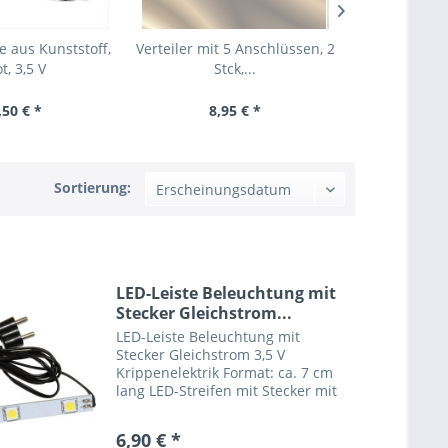
e aus Kunststoff,
Verteiler mit 5 Anschlüssen, 2
Beleuchtu
t, 3,5 V
Stck,...
Weihnachtsk
,50 € *
8,95 € *
16,
Sortierung:
LED-Leiste Beleuchtung mit
Stecker Gleichstrom...
LED-Leiste Beleuchtung mit
Stecker Gleichstrom 3,5 V
Krippenelektrik Format: ca. 7 cm
lang LED-Streifen mit Stecker mit
einem ca. 90 cm langen
Anschlusskabel für Trafo oder
6,90 € *
Batterie 3,5 V Dieses warme und