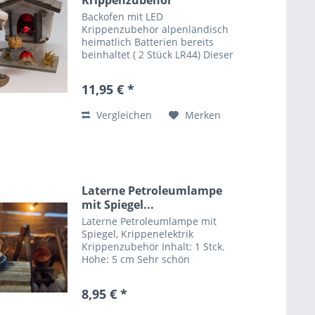
Krippenzubehör
alpenländisch...
Backofen mit LED
Krippenzubehör alpenländisch
heimatlich Batterien bereits
beinhaltet ( 2 Stück LR44) Dieser
Backofen mit LED ist eine schöne
Ergänzung für Ihre heimatliche
11,95 € *
oder alpenländische
Weihnachtskrippe und ist mit
Vergleichen
Merken
Türen zum...
Laterne Petroleumlampe
mit Spiegel...
Laterne Petroleumlampe mit
Spiegel, Krippenelektrik
Krippenzubehör Inhalt: 1 Stck.
Höhe: 5 cm Sehr schön
verarbeitete Petroleumlampe, ein
besonderer Blickfang zur
8,95 € *
Beleuchtung auf Ihrer Krippe.
Den passenden Trafo finden Sie