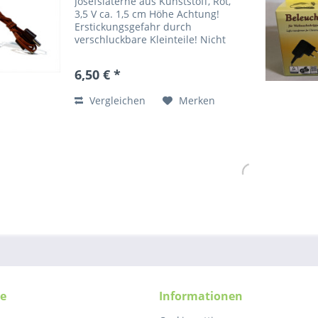
Josefslaterne aus Kunststoff, Rot,
3,5 V ca. 1,5 cm Höhe Achtung!
Erstickungsgefahr durch
verschluckbare Kleinteile! Nicht
für Kinder unter 3 Jahren
geeignet! Beschädigte Geräte
6,50 € *
nicht mehr verwenden. EU-
Verantwortlich: Kahlert Licht...
Vergleichen
Merken
ce
Informationen