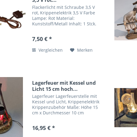
3,5 V rot...
Flackerlicht mit Schraube 3,5 V
rot, Krippenelektrik 3,5 V Farbe
Lampe: Rot Material:
Kunststoff/Metall Inhalt: 1 Stck.
Stromquelle: AC Adapter
Material: Kunststoff, Metall
7,50 € *
Maßstab: 1:12 Hersteller: Kahlert
Licht GmbH Mozartstraße 8,...
Vergleichen
Merken
Lagerfeuer mit Kessel und
Licht 15 cm hoch...
Lagerfeuer Lagerfeuerstelle mit
Kessel und Licht, Krippenelektrik
Krippenzubehör Maße: Höhe 15
cm x Durchmesser 10 cm
Traditionell gehört ein Lagerfeuer
zu jeder alpenländischen oder
16,95 € *
orientalischen Krippe dazu. Es
diente zum Kochen, als...