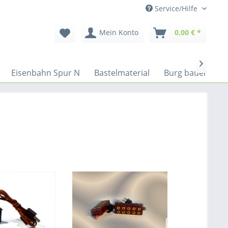
Service/Hilfe
Mein Konto
0,00 € *

Eisenbahn Spur N
Bastelmaterial
Burg bauen
!