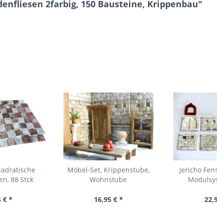
enfliesen 2farbig, 150 Bausteine, Krippenbau"
adratische
Möbel-Set, Krippenstube,
Jericho Fe
n, 88 Stck
Wohnstube
Modulsys
 € *
16,95 € *
22,