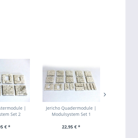
nstermodule |
Jericho Quadermodule |
Orientali
tem Set 2
Modulsystem Set 1
Landschafts-
95 € *
22,95 € *
39