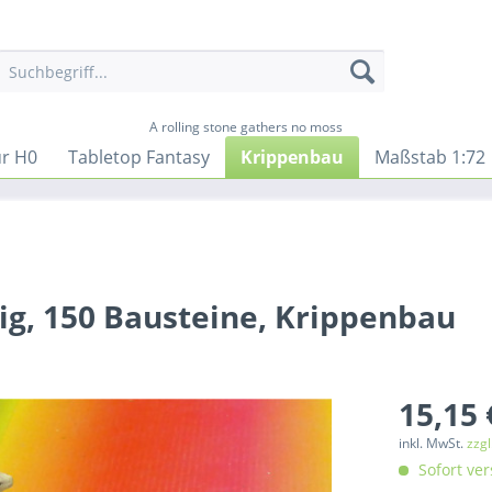
A rolling stone gathers no moss
ur H0
Tabletop Fantasy
Krippenbau
Maßstab 1:72
ig, 150 Bausteine, Krippenbau
15,15 
inkl. MwSt.
zzg
Sofort ver