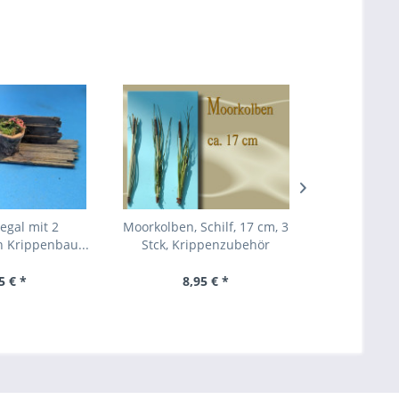
gal mit 2
Moorkolben, Schilf, 17 cm, 3
Irisches Moos
 Krippenbau...
Stck, Krippenzubehör
Han
5 € *
8,95 € *
4,