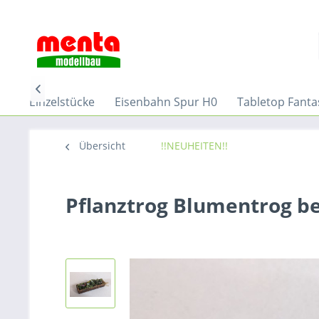

rube-Einzelstücke
Eisenbahn Spur H0
Tabletop Fanta
Übersicht
!!NEUHEITEN!!
Pflanztrog Blumentrog be