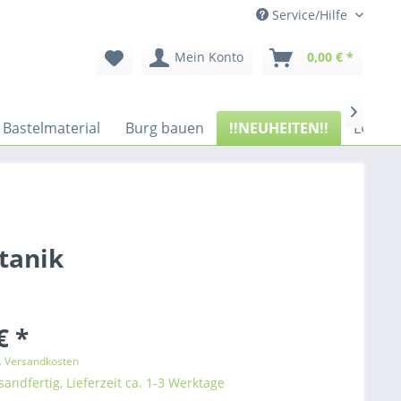
Service/Hilfe
Mein Konto
0,00 € *

Bastelmaterial
Burg bauen
!!NEUHEITEN!!
LGB Ga
tanik
€ *
l. Versandkosten
sandfertig, Lieferzeit ca. 1-3 Werktage