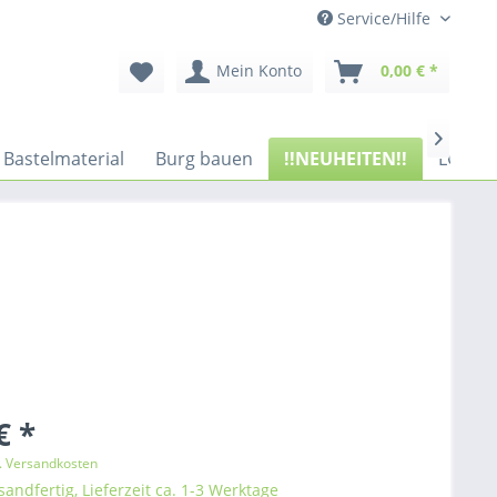
Service/Hilfe
Mein Konto
0,00 € *

Bastelmaterial
Burg bauen
!!NEUHEITEN!!
LGB Ga
€ *
l. Versandkosten
sandfertig, Lieferzeit ca. 1-3 Werktage