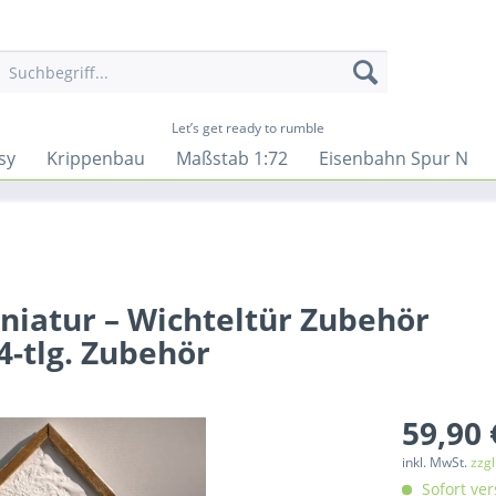
Let’s get ready to rumble
sy
Krippenbau
Maßstab 1:72
Eisenbahn Spur N
niatur – Wichteltür Zubehör
-tlg. Zubehör
59,90 
inkl. MwSt.
zzg
Sofort ver