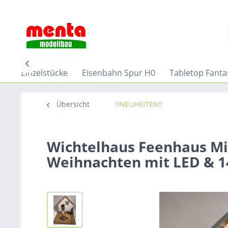

rube-Einzelstücke
Eisenbahn Spur H0
Tabletop Fanta
Übersicht
!!NEUHEITEN!!
Wichtelhaus Feenhaus Mi
Weihnachten mit LED & 14