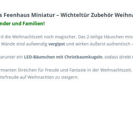
 Feenhaus Miniatur – Wichteltür Zubehör Weihna
nder und Familien!
d die Weihnachtszeit noch magischer. Das 2-teilige Häuschen misst
ie Wände sind aufwendig
vergipst
und wirken äußerst authentisch –
darunter ein
LED-Bäumchen mit Christbaumkugeln
, sodass direk
armanten Streichen für Freude und Fantasie in der Weihnachtszeit.
Vorfreude auf Weihnachten zu steigern.