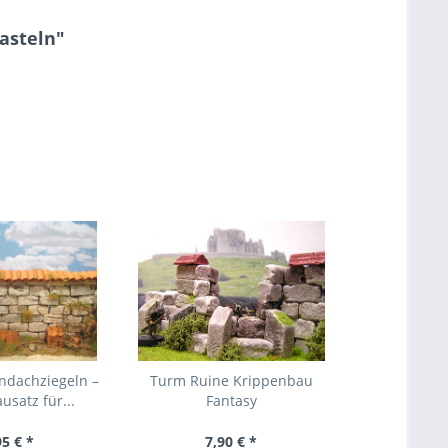
asteln"
ndachziegeln –
Turm Ruine Krippenbau
usatz für...
Fantasy
95 € *
7,90 € *