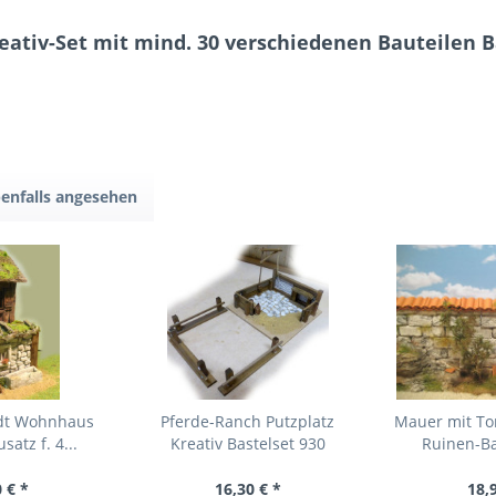
eativ-Set mit mind. 30 verschiedenen Bauteilen B
enfalls angesehen
edt Wohnhaus
Pferde-Ranch Putzplatz
Mauer mit To
atz f. 4...
Kreativ Bastelset 930
Ruinen-Ba
 € *
16,30 € *
18,