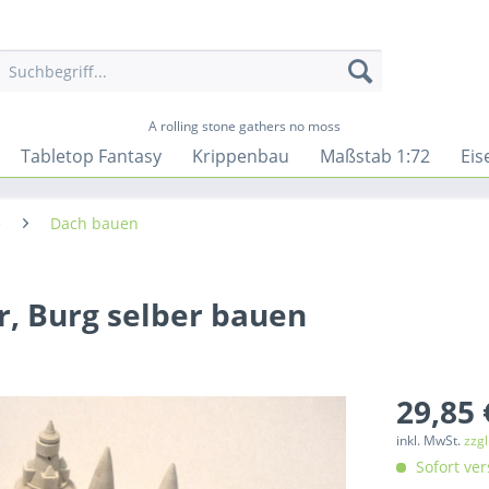
A rolling stone gathers no moss
Tabletop Fantasy
Krippenbau
Maßstab 1:72
Eis
e
Dach bauen
, Burg selber bauen
29,85 
inkl. MwSt.
zzg
Sofort ver