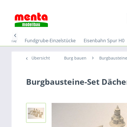

Home
Fundgrube-Einzelstücke
Eisenbahn Spur H0
Übersicht
Burg bauen
Burgbaustein
Burgbausteine-Set Dächer