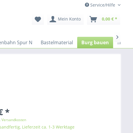
Service/Hilfe
Mein Konto
0,00 € *

enbahn Spur N
Bastelmaterial
Burg bauen
!!NEUH
€ *
l. Versandkosten
sandfertig, Lieferzeit ca. 1-3 Werktage