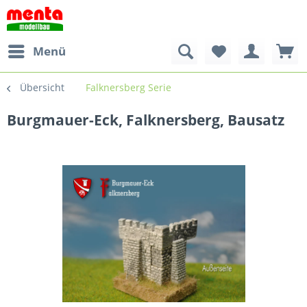
Menü
Übersicht
Falknersberg Serie
Burgmauer-Eck, Falknersberg, Bausatz